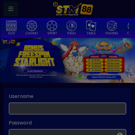
SLOT
CASINO
SPORT
TOGEL
TABLE
FISHING
COCK
Username
Password