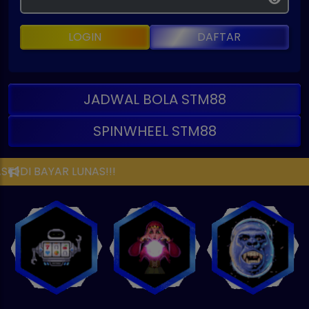
LOGIN
DAFTAR
JADWAL BOLA STM88
SPINWHEEL STM88
NAS!!!