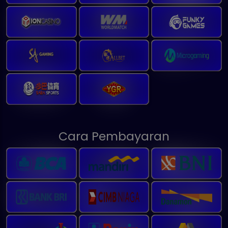
Cara Pembayaran