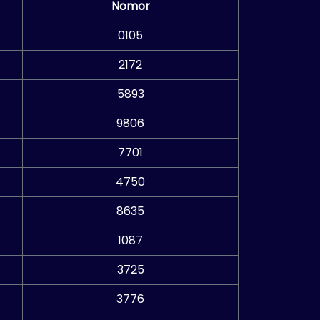
Nomor
0105
2172
5893
9806
7701
4750
8635
1087
3725
3776