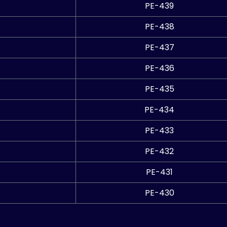
PE-439
PE-438
PE-437
PE-436
PE-435
PE-434
PE-433
PE-432
PE-431
PE-430