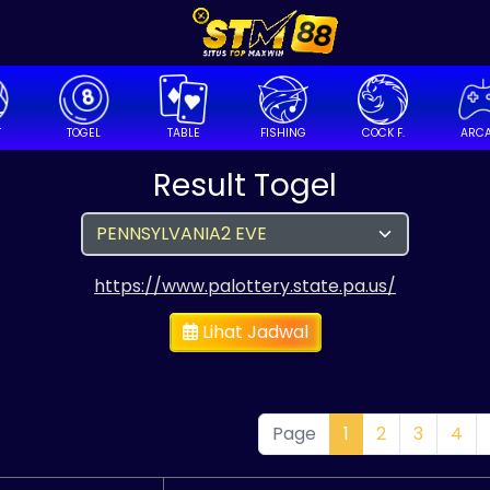
T
TOGEL
TABLE
FISHING
COCK F.
ARC
Result Togel
https://www.palottery.state.pa.us/
Lihat Jadwal
Page
1
2
3
4